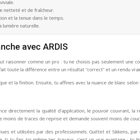
iviale.
e netteté et de fraîcheur.
ation et la tenue dans le temps.
 lumière naturelle.
lanche avec ARDIS
aut raisonner comme un pro : tu ne choisis pas seulement une coul
fait toute la différence entre un résultat “correct” et un rendu vra
 et la finition. Ensuite, tu affines avec la nuance de blanc selon l
nce directement la qualité d’application, le pouvoir couvrant, la 
isse moins de traces de reprise et demande souvent moins de couc
s et utilisées par des professionnels. Guittet et Sikkens, par 
 Si tu fais toi-même tes travaux, c’est un vrai avantage : tu l