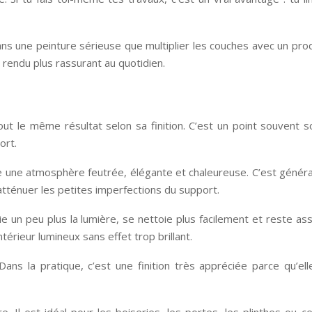
 dans une peinture sérieuse que multiplier les couches avec un pr
rendu plus rassurant au quotidien.
t le même résultat selon sa finition. C’est un point souvent so
ort.
ée une atmosphère feutrée, élégante et chaleureuse. C’est généra
 atténuer les petites imperfections du support.
ie un peu plus la lumière, se nettoie plus facilement et reste as
térieur lumineux sans effet trop brillant.
Dans la pratique, c’est une finition très appréciée parce qu’el
ière. Il est idéal pour les boiseries, les portes, les plinthes ou