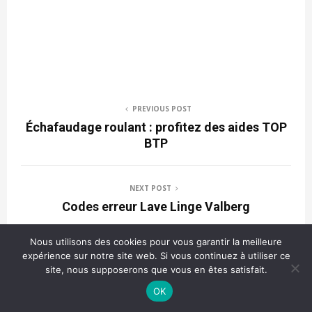
PREVIOUS POST
Échafaudage roulant : profitez des aides TOP
BTP
NEXT POST
Codes erreur Lave Linge Valberg
Nous utilisons des cookies pour vous garantir la meilleure
A LIRE AUSSI
expérience sur notre site web. Si vous continuez à utiliser ce
site, nous supposerons que vous en êtes satisfait.
OK