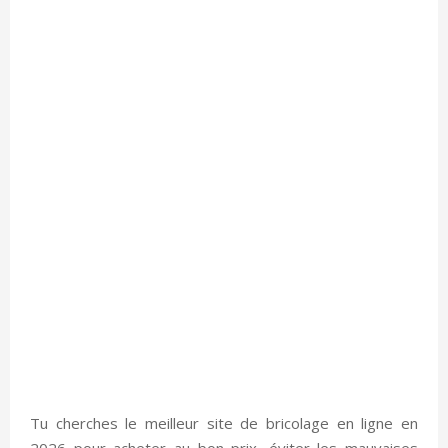
Tu cherches le meilleur site de bricolage en ligne en
2026 pour acheter au bon prix, éviter les mauvaises