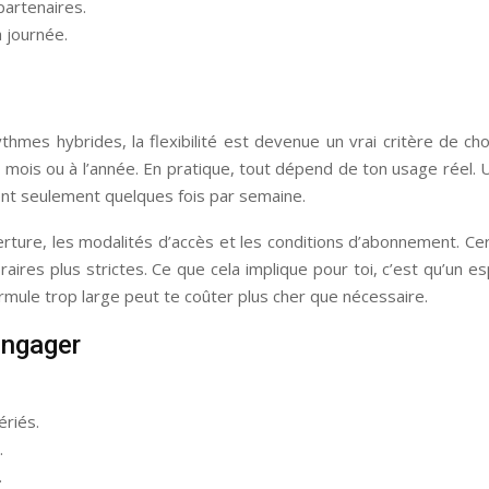
partenaires.
 journée.
rythmes hybrides, la flexibilité est devenue un vrai critère de ch
u mois ou à l’année. En pratique, tout dépend de ton usage réel. U
ent seulement quelques fois par semaine.
erture, les modalités d’accès et les conditions d’abonnement. C
ires plus strictes. Ce que cela implique pour toi, c’est qu’un es
ormule trop large peut te coûter plus cher que nécessaire.
’engager
ériés.
.
.