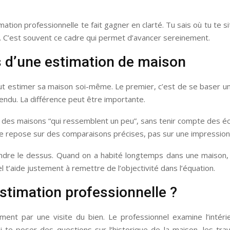
mation professionnelle te fait gagner en clarté. Tu sais où tu te si
 C’est souvent ce cadre qui permet d’avancer sereinement.
s d’une estimation de maison
veut estimer sa maison soi-même. Le premier, c’est de se baser u
endu. La différence peut être importante.
 des maisons “qui ressemblent un peu”, sans tenir compte des éca
use repose sur des comparaisons précises, pas sur une impression
prendre le dessus. Quand on a habité longtemps dans une maison, 
t’aide justement à remettre de l’objectivité dans l’équation.
timation professionnelle ?
ent par une visite du bien. Le professionnel examine l’intérie
si te poser des questions sur l’historique de la maison, les tra