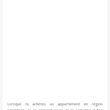
Lorsque tu achètes un appartement en région
parisienne, tu as souvent envie de le remettre à ton