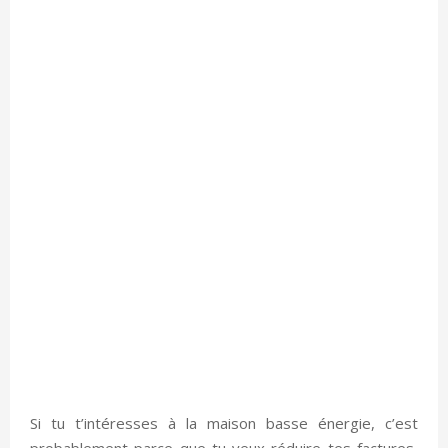
Si tu t’intéresses à la maison basse énergie, c’est
probablement parce que tu veux réduire tes factures,