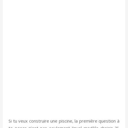
Si tu veux construire une piscine, la première question à
te poser n’est pas seulement “quel modèle choisir ?”,