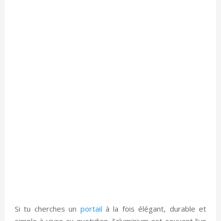
Si tu cherches un
portail
à la fois élégant, durable et
simple à vivre au quotidien, l’aluminium est souvent l’un