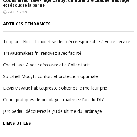
Codes erreur lave-linge Candy : comprendre chaque message
et résoudre la panne
29 juin 2026
ARTILCES TENDANCES
Tooplans Nice : L’expertise déco écoresponsable à votre service
Travauxmakers.fr : rénovez avec facilité
Chalet luxe Alpes : découvrez Le Collectionist
Softshell Modyf : confort et protection optimale
Devis travaux habitatpresto : obtenez le meilleur prix
Cours pratiques de bricolage : maîtrisez l’art du DIY
Jardipedia : découvrez le guide ultime du jardinage
LIENS UTILES