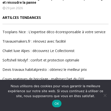
et résoudre la panne
29 juin 2026
ARTILCES TENDANCES
Tooplans Nice : L’expertise déco écoresponsable à votre service
Travauxmakers.fr : rénovez avec facilité
Chalet luxe Alpes : découvrez Le Collectionist
Softshell Modyf : confort et protection optimale
Devis travaux habitatpresto : obtenez le meilleur prix
Cours pratiques de bricolage : maîtrisez l’art du DIY
Nous utilisons des cookies pour vous garantir la meilleure
Jardipedia : découvrez le guide ultime du jardinage
expérience sur notre site web. Si vous continuez à utiliser ce
site, nous supposerons que vous en êtes satisfait.
LIENS UTILES
OK