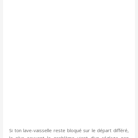
Si ton lave-vaisselle reste bloqué sur le départ différé,
le plus souvent le problème vient d’un réglage non