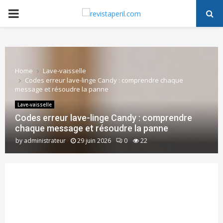
PRIMARY
MENU
Home
Lave-vaisselle
Codes erreur lave-linge Candy : comprendre chaque
message et résoudre la panne
Lave-vaisselle
Codes erreur lave-linge Candy : comprendre
chaque message et résoudre la panne
by
administrateur
29 juin 2026
0
22