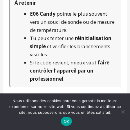
À retenir
E06 Candy
pointe le plus souvent
vers un souci de sonde ou de mesure
de température.
Tu peux tenter une
réinitialisation
simple
et vérifier les branchements
visibles.
Si le code revient, mieux vaut
faire
contrôler l’appareil par un
professionnel
.
Voir aussi :
Code erreur E05 Candy
,
Code
Nous utilisons des cookies pour vous garantir la meilleure
expérience sur notre site web. Si vous continuez à utiliser ce
erreur E07 Candy
,
Réinitialisation lave-
site, nous supposerons que vous en êtes satisfait.
linge Candy
,
Lave-linge Candy ne
OK
démarre plus
,
Programme bloqué Candy