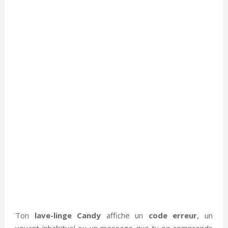
Ton
lave-linge Candy
affiche un
code erreur
, un
voyant inhabituel ou un message que tu ne comprends