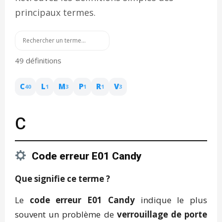
principaux termes.
49 définitions
C
L
M
P
R
V
40
1
3
1
1
3
C
Code erreur E01 Candy
Que signifie ce terme ?
Le
code erreur E01 Candy
indique le plus
souvent un problème de
verrouillage de porte