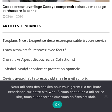
Codes erreur lave-linge Candy : comprendre chaque message
et résoudre la panne
29 juin 2026
ARTILCES TENDANCES
Tooplans Nice : L’expertise déco écoresponsable à votre service
Travauxmakers.fr : rénovez avec facilité
Chalet luxe Alpes : découvrez Le Collectionist
Softshell Modyf : confort et protection optimale
Devis travaux habitatpresto : obtenez le meilleur prix
Nous utilisons des cookies pour vous garantir la meilleure
Cours pratiques de bricolage : maîtrisez l’art du DIY
expérience sur notre site web. Si vous continuez à utiliser ce
site, nous supposerons que vous en êtes satisfait.
Jardipedia : découvrez le guide ultime du jardinage
OK
LIENS UTILES