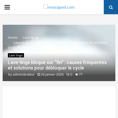
PRIMARY
MENU
Home
Lave linge
Lave-linge bloqué sur “fin” : causes fréquentes et solutions
pour débloquer le cycle
Lave linge
Lave-linge bloqué sur “fin” : causes fréquentes
et solutions pour débloquer le cycle
by
administrateur
26 janvier 2026
0
77