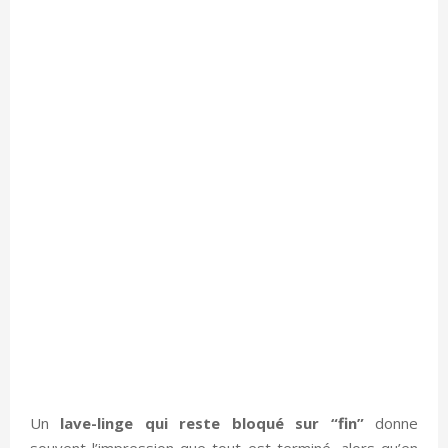
Un
lave-linge qui reste bloqué sur “fin”
donne
souvent l’impression que tout est terminé, alors qu’en