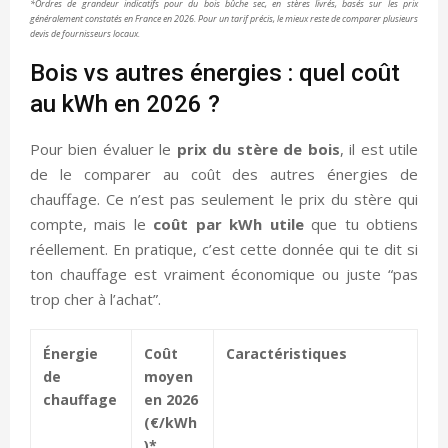
*Ordres de grandeur indicatifs pour du bois bûche sec, en stères livrés, basés sur les prix
généralement constatés en France en 2026. Pour un tarif précis, le mieux reste de comparer plusieurs
devis de fournisseurs locaux.
Bois vs autres énergies : quel coût
au kWh en 2026 ?
Pour bien évaluer le
prix du stère de bois
, il est utile
de le comparer au coût des autres énergies de
chauffage. Ce n’est pas seulement le prix du stère qui
compte, mais le
coût par kWh utile
que tu obtiens
réellement. En pratique, c’est cette donnée qui te dit si
ton chauffage est vraiment économique ou juste “pas
trop cher à l’achat”.
Énergie
Coût
Caractéristiques
de
moyen
chauffage
en 2026
(€/kWh
)*