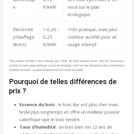
e
€/kWh
recul sur le plan
écologique.
Électricité
≈ 0,20 –
Très pratique, mais plus
(chauffage
0,25
coûteux au kWh pour un
direct)
€/kWh
usage intensif.
*Fourchettes données à titre indicatif pour 2026, les tarifs pouvant varier selon les fournisseurs,
contrats et zones géographiques. Le bois de chauffage reste l’une des énergies les plus compétitives à
condition de choisir un appareil performant et un bois de qualité.
Pourquoi de telles différences de
prix ?
Essence du bois
: le bois dur est plus cher mais
brûle plus longtemps et offre un meilleur pouvoir
calorifique que le bois tendre.
Taux d’humidité
: un bois bien sec (2 ans de