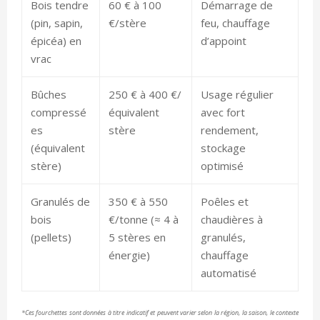
Bois tendre
60 € à 100
Démarrage de
(pin, sapin,
€/stère
feu, chauffage
épicéa) en
d’appoint
vrac
Bûches
250 € à 400 €/
Usage régulier
compressé
équivalent
avec fort
es
stère
rendement,
(équivalent
stockage
stère)
optimisé
Granulés de
350 € à 550
Poêles et
bois
€/tonne (≈ 4 à
chaudières à
(pellets)
5 stères en
granulés,
énergie)
chauffage
automatisé
*Ces fourchettes sont données à titre indicatif et peuvent varier selon la région, la saison, le contexte