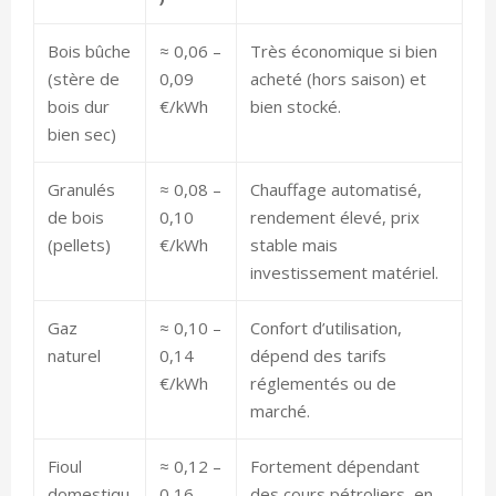
Bois bûche
≈ 0,06 –
Très économique si bien
(stère de
0,09
acheté (hors saison) et
bois dur
€/kWh
bien stocké.
bien sec)
Granulés
≈ 0,08 –
Chauffage automatisé,
de bois
0,10
rendement élevé, prix
(pellets)
€/kWh
stable mais
investissement matériel.
Gaz
≈ 0,10 –
Confort d’utilisation,
naturel
0,14
dépend des tarifs
€/kWh
réglementés ou de
marché.
Fioul
≈ 0,12 –
Fortement dépendant
domestiqu
0,16
des cours pétroliers, en