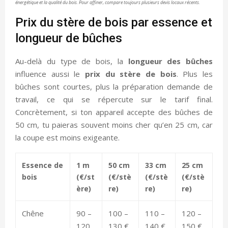
énergétique et la qualité du bois. Pour affiner, compare toujours plusieurs devis locaux récents.
Prix du stère de bois par essence et
longueur de bûches
Au-delà du type de bois, la
longueur des bûches
influence aussi le
prix du stère de bois
. Plus les
bûches sont courtes, plus la préparation demande de
travail, ce qui se répercute sur le tarif final.
Concrètement, si ton appareil accepte des bûches de
50 cm, tu paieras souvent moins cher qu’en 25 cm, car
la coupe est moins exigeante.
Essence de
1 m
50 cm
33 cm
25 cm
bois
(€/st
(€/stè
(€/stè
(€/stè
ère)
re)
re)
re)
Chêne
90 –
100 –
110 –
120 –
120
130 €
140 €
150 €