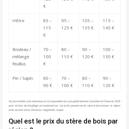
€
Hêtre
85 –
95 –
105 –
115 –
115
125 €
135 €
145 €
€
Bouleau /
70 –
80 –
90 –
100 –
mélange
100
110 €
120 €
130 €
feuillus
€
Pin / Sapin
60 –
70 –
80 –
90 –
90 €
100 €
110 €
120 €
Ces fourchettes sont indicatives et correspondent aux prix généralement constatés en France en 2026
pour du bois de chauffage correctement sec. Les tarifs peuvent varier selon le fournisseur, la région
et les services inclus (livraison, rangement, coupe).
Quel est le prix du stère de bois par