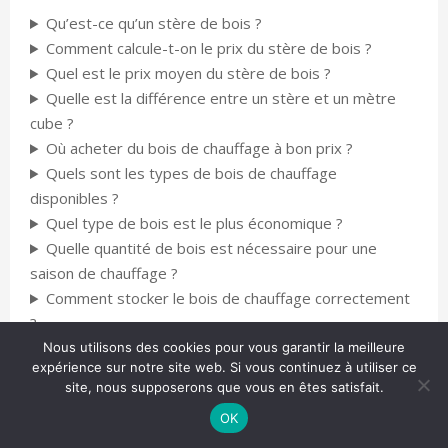
Qu’est-ce qu’un stère de bois ?
Comment calcule-t-on le prix du stère de bois ?
Quel est le prix moyen du stère de bois ?
Quelle est la différence entre un stère et un mètre
cube ?
Où acheter du bois de chauffage à bon prix ?
Quels sont les types de bois de chauffage
disponibles ?
Quel type de bois est le plus économique ?
Quelle quantité de bois est nécessaire pour une
saison de chauffage ?
Comment stocker le bois de chauffage correctement
?
Quels sont les avantages du chauffage au bois ?
Nous utilisons des cookies pour vous garantir la meilleure
expérience sur notre site web. Si vous continuez à utiliser ce
site, nous supposerons que vous en êtes satisfait.
OK