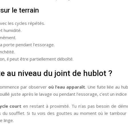
ur le terrain
vec les cycles répétés.
et humidité.
ormément.
la porte pendant l’essorage.
nchéité.
n, il peut être partiellement déboîté.
 au niveau du joint de hublot ?
t, commence par observer
où l’eau apparaît
. Une fuite liée au hu
mouillé juste après le lavage ou pendant l’essorage, c’est un indice 
ycle court
en restant à proximité. Tu n’as pas besoin de démo
s du soufflet. Si tu vois des gouttes au moment où le tambour
e linge.