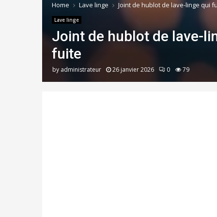
Home
Lave linge
Joint de hublot de lave-linge qui f
Lave linge
Joint de hublot de lave-li
fuite
by
administrateur
26 janvier 2026
0
79