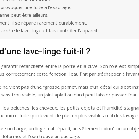
provoquer une fuite à l’essorage.
panne peut être ailleurs.
ment, il se répare rarement durablement.
rrête le lave-linge et fais contrôler l’appareil.
’une lave-linge fuit-il ?
à garantir l’étanchéité entre la porte et la cuve. Son rôle est sim
us correctement cette fonction, l’eau finit par s’échapper à l’avan
 ne vient pas d’une “grosse panne”, mais d’un détail qui s’est inst
s trou visible, un joint aplati ou durci peut laisser passer l’ea
e, les peluches, les cheveux, les petits objets et l’humidité sta
 micro-fuite qui devient de plus en plus visible au fil des lavages
ne surcharge, un linge mal réparti, un vêtement coincé ou un obj
 se déforme, et l’eau trouve un passage.