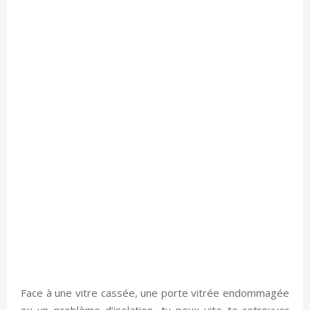
Face à une vitre cassée, une porte vitrée endommagée
ou un problème d’isolation, tu peux vite te retrouver