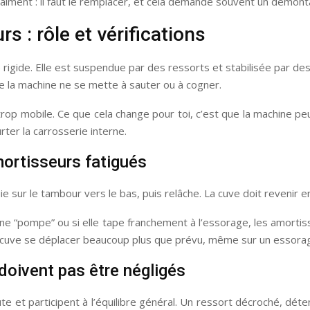
vraiment : il faut le remplacer, et cela demande souvent un démon
 : rôle et vérifications
 rigide. Elle est suspendue par des ressorts et stabilisée par de
 la machine ne se mette à sauter ou à cogner.
trop mobile. Ce que cela change pour toi, c’est que la machine pe
ter la carrosserie interne.
mortisseurs fatigués
ie sur le tambour vers le bas, puis relâche. La cuve doit revenir e
hine “pompe” ou si elle tape franchement à l’essorage, les amorti
a cuve se déplacer beaucoup plus que prévu, même sur un essor
doivent pas être négligés
te et participent à l’équilibre général. Un ressort décroché, dét