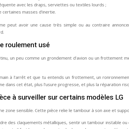
réquente avec les draps, serviettes ou textiles lourds ;
 certaines masses d’inertie.
ôme peut avoir une cause très simple ou au contraire annoncer
rd.
de roulement usé
tinu, un peu comme un grondement d’avion ou un frottement méta
a main à l’arrêt et que tu entends un frottement, un ronronnemen
hine dans cet état, plus l’usure progresse, et plus la réparation ri
ièce à surveiller sur certains modèles LG
e une zone sensible. Cette pièce relie le tambour à son axe et supp
re des claquements métalliques, sentir un tambour instable ou co