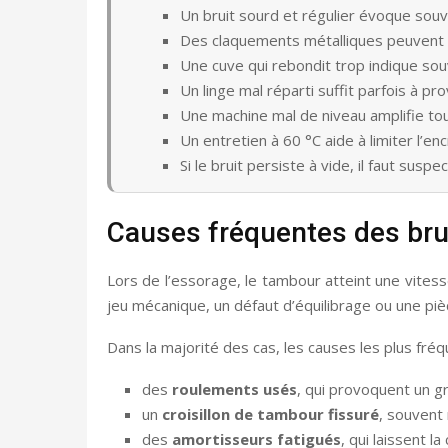
Un bruit sourd et régulier évoque sou
Des claquements métalliques peuvent s
Une cuve qui rebondit trop indique so
Un linge mal réparti suffit parfois à pr
Une machine mal de niveau amplifie tou
Un entretien à 60 °C aide à limiter l’e
Si le bruit persiste à vide, il faut sus
Causes fréquentes des brui
Lors de l’essorage, le tambour atteint une vites
jeu mécanique, un défaut d’équilibrage ou une pi
Dans la majorité des cas, les causes les plus fréq
des
roulements usés
, qui provoquent un g
un
croisillon de tambour fissuré
, souvent
des
amortisseurs fatigués
, qui laissent l