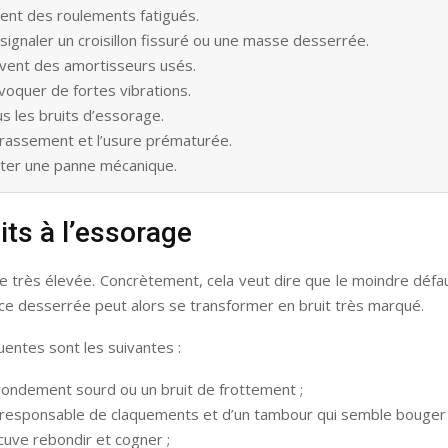
vent des roulements fatigués.
ignaler un croisillon fissuré ou une masse desserrée.
uvent des amortisseurs usés.
ovoquer de fortes vibrations.
s les bruits d’essorage.
ncrassement et l’usure prématurée.
pecter une panne mécanique.
ts à l’essorage
se très élevée. Concrètement, cela veut dire que le moindre défa
èce desserrée peut alors se transformer en bruit très marqué.
uentes sont les suivantes :
rondement sourd ou un bruit de frottement ;
 responsable de claquements et d’un tambour qui semble bouger
a cuve rebondir et cogner ;