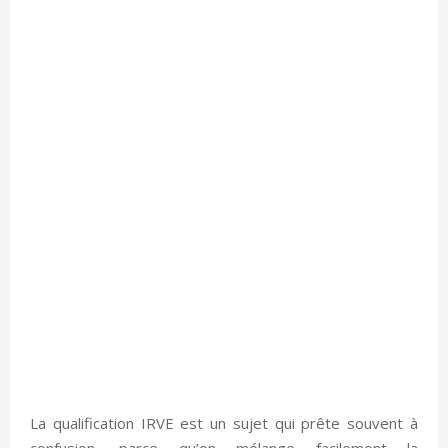
La qualification IRVE est un sujet qui prête souvent à
confusion, parce qu’on mélange facilement la