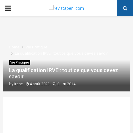
PRIMARY
MENU
Home
Vie Pratique
La qualification IRVE : tout ce que vous devez savoir
Vie Pratique
La qualification IRVE : tout ce que vous devez
savoir
by
Irene
4 août 2023
0
2014