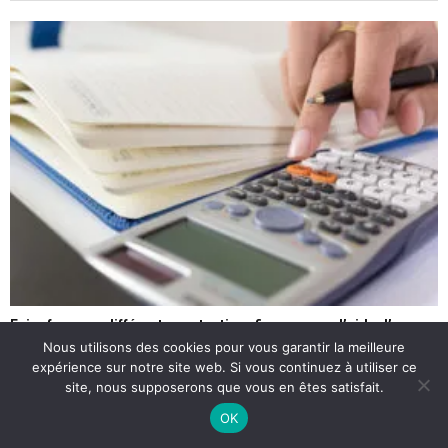
Faire face aux différents contentieux fiscaux avec l’aide d’un
avocat fiscaliste
Nous utilisons des cookies pour vous garantir la meilleure
30 mars 2019
expérience sur notre site web. Si vous continuez à utiliser ce
site, nous supposerons que vous en êtes satisfait.
OK