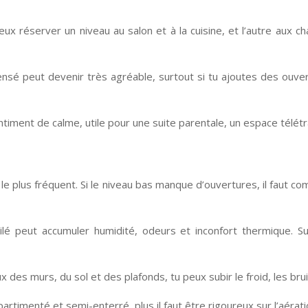
eux réserver un niveau au salon et à la cuisine, et l’autre aux
nsé peut devenir très agréable, surtout si tu ajoutes des ouve
sentiment de calme, utile pour une suite parentale, un espace télét
e le plus fréquent. Si le niveau bas manque d’ouvertures, il faut co
lé peut accumuler humidité, odeurs et inconfort thermique. Su
 des murs, du sol et des plafonds, tu peux subir le froid, les br
rtimenté et semi-enterré, plus il faut être rigoureux sur l’aérati