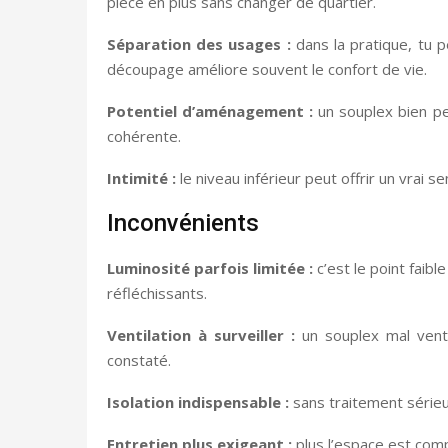
pièce en plus sans changer de quartier.
Séparation des usages :
dans la pratique, tu p
découpage améliore souvent le confort de vie.
Potentiel d’aménagement :
un souplex bien pe
cohérente.
Intimité :
le niveau inférieur peut offrir un vrai 
Inconvénients
Luminosité parfois limitée :
c’est le point faibl
réfléchissants.
Ventilation à surveiller :
un souplex mal venti
constaté.
Isolation indispensable :
sans traitement sérieux
Entretien plus exigeant :
plus l’espace est compa