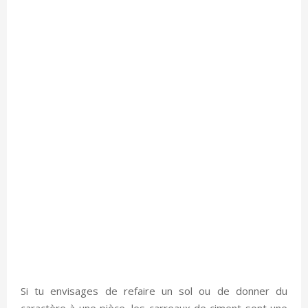
Si tu envisages de refaire un sol ou de donner du
caractère à une pièce, les carreaux de ciment sont une