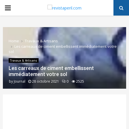
PRIMARY
MENU
Home
Travaux & Artisans
Les carreaux de ciment embellissent immédiatement votre
sol
Travaux & Artisans
Les carreaux de ciment embellissent
immédiatement votre sol
by
Journal
28 octobre 2021
0
2525